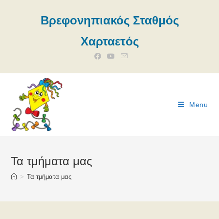
Βρεφονηπιακός Σταθμός
Χαρταετός
Menu
Τα τμήματα μας
>
Τα τμήματα μας