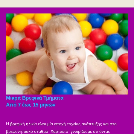
Μικρά Βρεφικά Τμήματα
Από 7 έως 15 μηνών
Η βρεφική ηλικία είναι μία εποχή ταχείας ανάπτυξης και στο
βρεφονηπιακό σταθμό Χαρταετό γνωρίζουμε ότι όντας