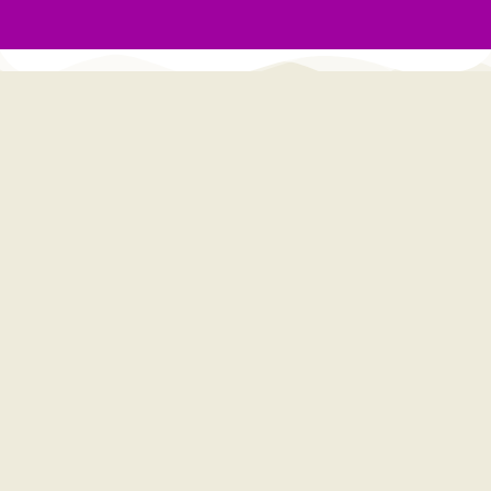
Μεγάλα Βρεφικά Τμήματα
Από 16 έως 22 μηνών